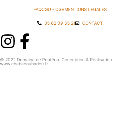
FAQ
CGU - CGV
MENTIONS LÉGALES
05 62 09 65 21
CONTACT
I
F
n
a
© 2022 Domaine de Poutëou. Conception & Réalisation
www.chabadoubadou.fr
s
c
t
e
Nom
a
b
g
o
E-mail
r
o
Tél.