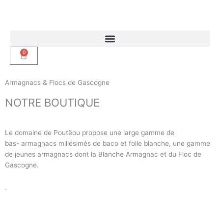
Aller
au
contenu
0
Panier
Armagnacs & Flocs de Gascogne
NOTRE BOUTIQUE
Le domaine de Poutëou propose une large gamme de
bas- armagnacs millésimés de baco et folle blanche, une gamme
de jeunes armagnacs dont la Blanche Armagnac et du Floc de
Gascogne.
.