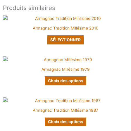
Produits similaires
Ce
produit
Armagnac Tradition Millésime 2010
a
plusieurs
SÉLECTIONNER
variations.
Les
options
Ce
peuvent
produit
Armagnac Millésime 1979
être
a
choisies
plusieurs
Choix des options
sur
variations.
la
Les
page
options
Ce
du
peuvent
produit
produit
Armagnac Tradition Millésime 1987
être
a
choisies
plusieurs
Choix des options
sur
variations.
la