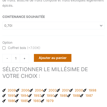
de fruits. Bouche de fruits compoté et fruits exotiques légèrement
épicés.
quantité
CONTENANCE SOUHAITÉE
de
Armagnac
Tradition
Millésime
2003
Option
Coffret bois
(+7.00€)
Ajouter au panier
-
+
SÉLECTIONNER LE MILLÉSIME DE
VOTRE CHOIX :
2009
2006
2004
2002
2001
2000
1998
1995
1994
1992
1990
1989
1988
1987
1986
1985
1983
1979