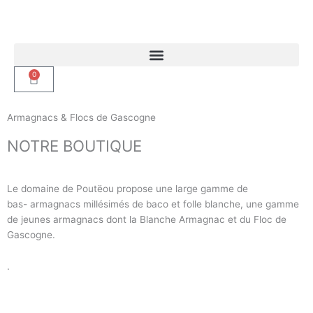
Aller
au
contenu
0
Panier
Armagnacs & Flocs de Gascogne
NOTRE BOUTIQUE
Le domaine de Poutëou propose une large gamme de
bas- armagnacs millésimés de baco et folle blanche, une gamme
de jeunes armagnacs dont la Blanche Armagnac et du Floc de
Gascogne.
.