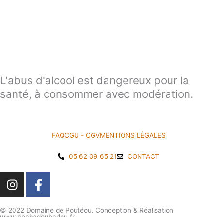
L'abus d'alcool est dangereux pour la
santé, à consommer avec modération.
FAQ
CGU - CGV
MENTIONS LÉGALES
05 62 09 65 21
CONTACT
I
F
n
a
s
c
© 2022 Domaine de Poutëou. Conception & Réalisation
t
e
www.chabadoubadou.fr