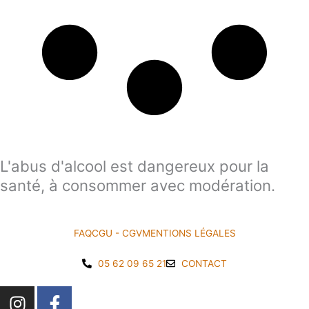
e
6
u
9
r
s
.
v
0
a
0
r
i
€
a
à
t
3
i
L'abus d'alcool est dangereux pour la
o
2
santé, à consommer avec modération.
n
1
s
.
.
L
FAQ
CGU - CGV
MENTIONS LÉGALES
0
e
0
s
05 62 09 65 21
CONTACT
o
€
I
F
p
t