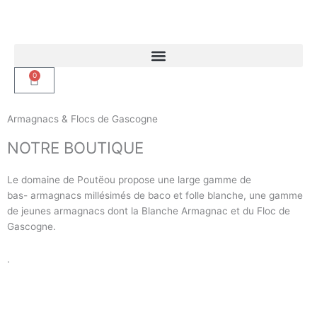
Aller
au
contenu
0
Panier
Armagnacs & Flocs de Gascogne
NOTRE BOUTIQUE
Le domaine de Poutëou propose une large gamme de
bas- armagnacs millésimés de baco et folle blanche, une gamme
de jeunes armagnacs dont la Blanche Armagnac et du Floc de
Gascogne.
.